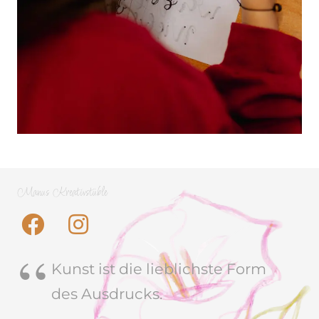
Manus Kreativstüble
Kunst ist die lieblichste Form
des Ausdrucks.